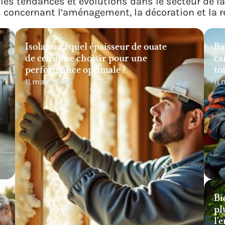
les tendances et évolutions dans le secteur de l
s concernant l’aménagement, la décoration et la r
Isolation : quel épaisseur de ouate
Ba
de cellulose choisir pour une
ca
performance optimale ?
to
11 mars 2026
11
Bi
e
pl
l’