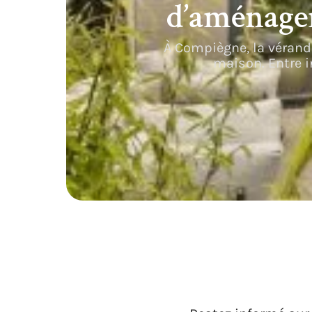
d’aménage
À Compiègne, la véranda
maison. Entre i