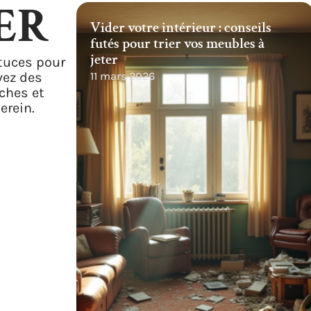
ER
Vider votre intérieur : conseils
futés pour trier vos meubles à
jeter
tuces pour
vez des
11 mars 2026
rches et
erein.