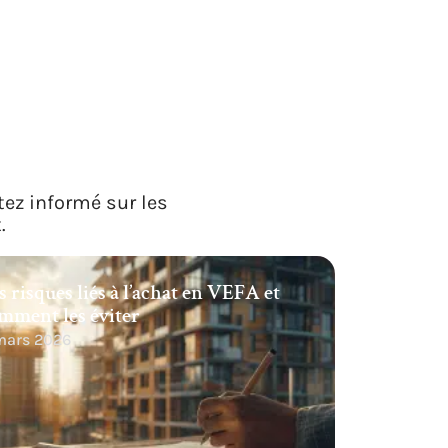
tez informé sur les
.
s risques liés à l’achat en VEFA et
mment les éviter
 mars 2026