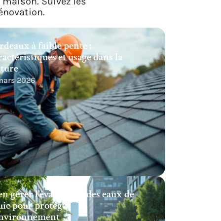
a maison. Suivez les
énovation.
rdeaux à faible pente :
ractéristiques et usage dans la
iture
 mars 2026
en gérer l’évacuation des eaux de
uie pour protéger
environnement