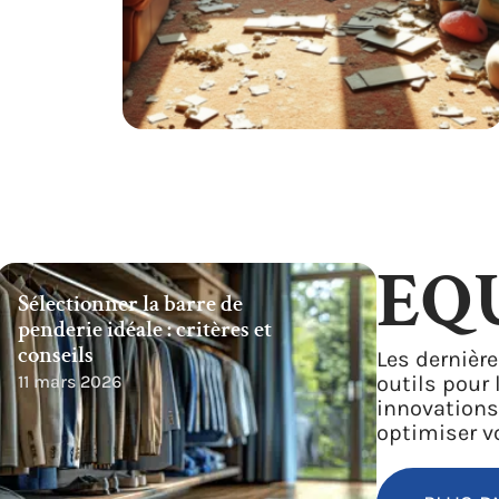
EQ
Sélectionner la barre de
penderie idéale : critères et
conseils
Les dernièr
11 mars 2026
outils pour
innovations
optimiser vo