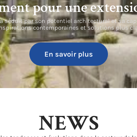
ment pour une extensio
 séduit par son potentiel architectural et sa ca
nspirations contemporaines et solutions plus cl
En savoir plus
NEWS