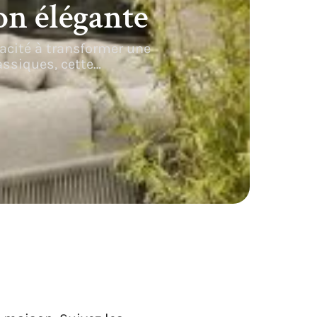
n élégante
pacité à transformer une
assiques, cette
…