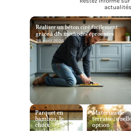
Restez informé sur 
actualité
Réaliser un béton ciré facilement
grâce à des méthodes éprouvées
28 avril 2026
Parquet en
Matériau de
bambou, le
terrasse : quell
choix
option