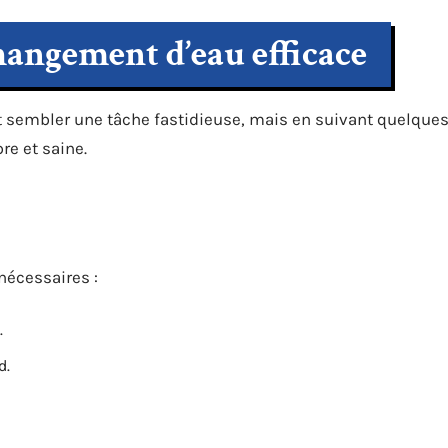
hangement d’eau efficace
ut sembler une tâche fastidieuse, mais en suivant quelque
re et saine.
 nécessaires :
.
d.