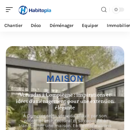
Chantier
Déco
Déménager
Equiper
Immobilier
MAISON
Vérandas à Compiègne : inspirations et
idées d’aménagement pour une extension
élégante
À Compiègne, la véranda séduit par son
potentiel architectural et sa capacité à
transformer une maison. Entre inspirations