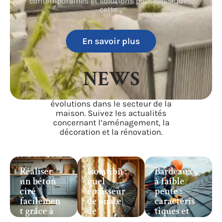
contemporaines et solutions plus classiques,
cette
…
En savoir plus
NEWS
Restez informé sur les tendances et
évolutions dans le secteur de la
maison. Suivez les actualités
concernant l’aménagement, la
décoration et la rénovation.
Réaliser
Isolation :
Bardeaux
un béton
quel
à faible
ciré
épaisseur
pente :
facilemen
de ouate
caractéris
t grâce à
de
tiques et
des
cellulose
usage dans