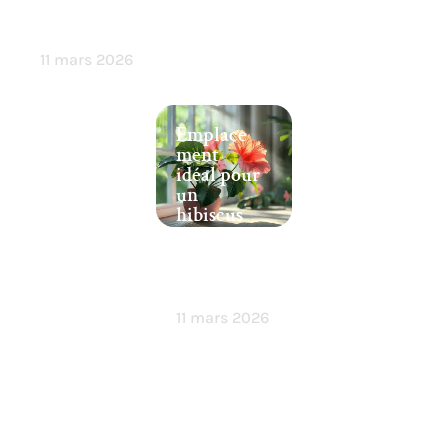
esthétique
?
11 mars 2026
Emplace
ment
idéal pour
un
hibiscus
dans votre
maison:
conseils et
astuces
11 mars 2026