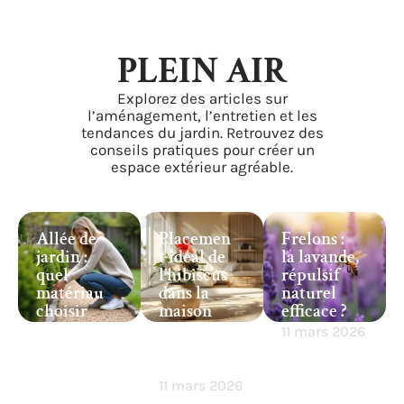
PLEIN AIR
Explorez des articles sur
l’aménagement, l’entretien et les
tendances du jardin. Retrouvez des
conseils pratiques pour créer un
espace extérieur agréable.
Allée de
Placemen
Frelons :
jardin :
t idéal de
la lavande,
quel
l’hibiscus
répulsif
matériau
dans la
naturel
choisir
maison
efficace ?
pour un
pour une
11 mars 2026
aménage
croissance
ment
optimale
économiq
11 mars 2026
ue et