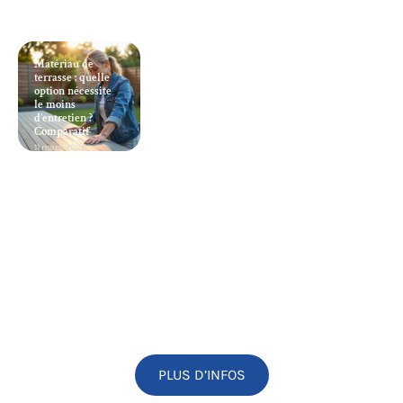
Matériau de
terrasse : quelle
option nécessite
le moins
d’entretien ?
Comparatif
11 mars 2026
PLUS D’INFOS