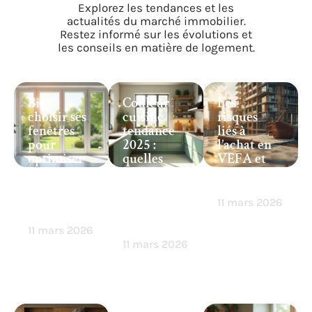
Explorez les tendances et les
actualités du marché immobilier.
Restez informé sur les évolutions et
les conseils en matière de logement.
Bien
Couleur
Les
choisir ses
cuisine
risques
fenêtres
tendance
liés à
pour
2025 :
l’achat en
optimiser
quelles
VEFA et
isolation
teintes
comment
et
choisir
les éviter
économie
pour
11 mars 2026
s d’énergie
votre déco
?
11 mars 2026
11 mars 2026