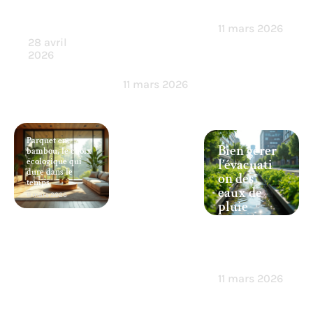
méthodes
choisir
la toiture
éprouvées
pour une
11 mars 2026
performa
28 avril
nce
2026
optimale ?
11 mars 2026
Parquet en
Bien gérer
bambou, le choix
écologique qui
l’évacuati
dure dans le
on des
temps
eaux de
11 mars 2026
pluie
pour
protéger
l’environn
ement
11 mars 2026